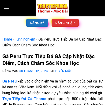
ĐĂNG KÝ
ĐĂNG NHẬP
Home
-
Kinh nghiệm
-
Gà Peru Trực Tiếp Đá Gà Cập Nhật Đặc
Điểm, Cách Chăm Sóc Khoa Học
Gà Peru Trực Tiếp Đá Gà Cập Nhật Đặc
Điểm, Cách Chăm Sóc Khoa Học
ĐĂNG VÀO
30 THÁNG 12, 2025
BỞI
TUYỀN MỐC
Gà Peru
xếp vào giống hiếm và là niềm ao ước của bất cứ sư
kê nào tại Việt Nam. Nổi tiếng với vẻ ngoài oai dũng, tính cách
hung hăng loại kê nhận được sự yêu thích của người chơi gà.
Trực Tiếp Đá Gà Thomo
phát trực tiếp 500+ trận đấu full
HD, tỷ lệ cạnh tranh đảm bảo trải nghiệm trọn vẹn. Các chuyên