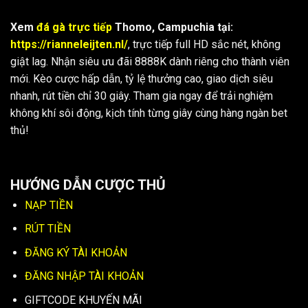
Xem
đá gà trực tiếp
Thomo, Campuchia tại:
https://rianneleijten.nl/
, trực tiếp full HD sắc nét, không
giật lag. Nhận siêu ưu đãi 8888K dành riêng cho thành viên
mới. Kèo cược hấp dẫn, tỷ lệ thưởng cao, giao dịch siêu
nhanh, rút tiền chỉ 30 giây. Tham gia ngay để trải nghiệm
không khí sôi động, kịch tính từng giây cùng hàng ngàn bet
thủ!
HƯỚNG DẪN CƯỢC THỦ
NẠP TIỀN
RÚT TIỀN
ĐĂNG KÝ TÀI KHOẢN
ĐĂNG NHẬP TÀI KHOẢN
GIFTCODE KHUYẾN MÃI