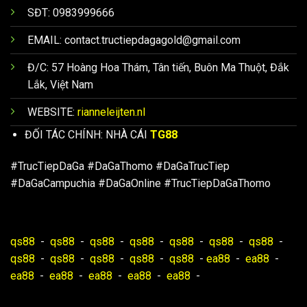
SĐT: 0983999666
EMAIL:
contact.tructiepdagagold@gmail.com
Đ/C: 57 Hoàng Hoa Thám, Tân tiến, Buôn Ma Thuột, Đắk
Lắk, Việt Nam
WEBSITE:
rianneleijten.nl
ĐỐI TÁC CHÍNH: NHÀ CÁI
TG88
#TrucTiepDaGa #DaGaThomo #DaGaTrucTiep
#DaGaCampuchia #DaGaOnline #TrucTiepDaGaThomo
qs88
-
qs88
-
qs88
-
qs88
-
qs88
-
qs88
-
qs88
-
qs88
-
qs88
-
qs88
-
qs88
-
qs88
-
ea88
-
ea88
-
ea88
-
ea88
-
ea88
-
ea88
-
ea88
-