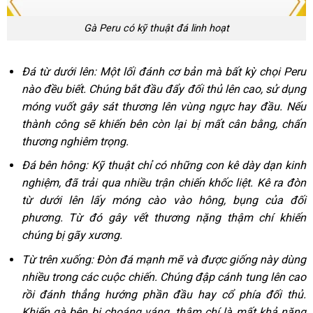
Gà Peru có kỹ thuật đá linh hoạt
Đá từ dưới lên: Một lối đánh cơ bản mà bất kỳ chọi Peru
nào đều biết. Chúng bắt đầu đẩy đối thủ lên cao, sử dụng
móng vuốt gây sát thương lên vùng ngực hay đầu. Nếu
thành công sẽ khiến bên còn lại bị mất cân bằng, chấn
thương nghiêm trọng.
Đá bên hông: Kỹ thuật chỉ có những con kê dày dạn kinh
nghiệm, đã trải qua nhiều trận chiến khốc liệt. Kê ra đòn
từ dưới lên lấy móng cào vào hông, bụng của đối
phương. Từ đó gây vết thương nặng thậm chí khiến
chúng bị gãy xương.
Từ trên xuống: Đòn đá mạnh mẽ và được giống này dùng
nhiều trong các cuộc chiến. Chúng đập cánh tung lên cao
rồi đánh thẳng hướng phần đầu hay cổ phía đối thủ.
Khiến gà bên bị choáng váng, thậm chí là mất khả năng