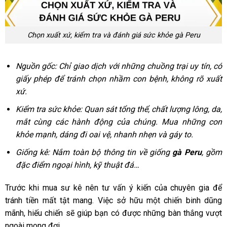
Chọn xuất xứ, kiểm tra và đánh giá sức khỏe gà Peru
Nguồn gốc: Chỉ giao dịch với những chuồng trại uy tín, có
giấy phép để tránh chọn nhầm con bệnh, không rõ xuất
xứ.
Kiểm tra sức khỏe: Quan sát tổng thể, chất lượng lông, da,
mắt cùng các hành động của chúng. Mua những con
khỏe mạnh, dáng đi oai vệ, nhanh nhẹn và gáy to.
Giống kê: Nắm toàn bộ thông tin về giống
gà Peru
, gồm
đặc điểm ngoại hình, kỹ thuật đá…
Trước khi mua sư kê nên tư vấn ý kiến của chuyên gia để
tránh tiền mất tật mang. Việc sở hữu một chiến binh dũng
mãnh, hiếu chiến sẽ giúp bạn có được những bàn thắng vượt
ngoài mong đợi.