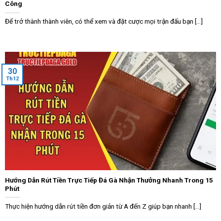
Công
Để trở thành thành viên, có thể xem và đặt cược mọi trận đấu bạn [...]
30
Th12
Hướng Dẫn Rút Tiền Trực Tiếp Đá Gà Nhận Thưởng Nhanh Trong 15
Phút
Thực hiện hướng dẫn rút tiền đơn giản từ A đến Z giúp bạn nhanh [...]