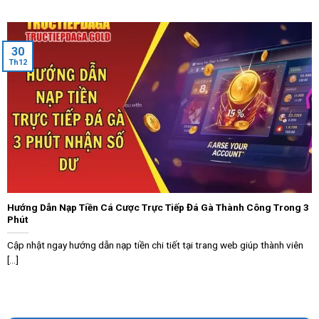
30
Th12
Hướng Dẫn Nạp Tiền Cá Cược Trực Tiếp Đá Gà Thành Công Trong 3
Phút
Cập nhật ngay hướng dẫn nạp tiền chi tiết tại trang web giúp thành viên
[...]