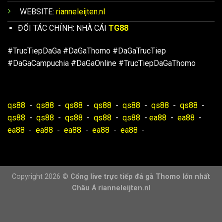
WEBSITE:
rianneleijten.nl
ĐỐI TÁC CHÍNH: NHÀ CÁI
TG88
#TrucTiepDaGa #DaGaThomo #DaGaTrucTiep
#DaGaCampuchia #DaGaOnline #TrucTiepDaGaThomo
qs88
-
qs88
-
qs88
-
qs88
-
qs88
-
qs88
-
qs88
-
qs88
-
qs88
-
qs88
-
qs88
-
qs88
-
ea88
-
ea88
-
ea88
-
ea88
-
ea88
-
ea88
-
ea88
-
Copyright 2026 ©
Cổng live trực tiếp đá gà Thomo lớn nhất
Châu Á rianneleijten.nl