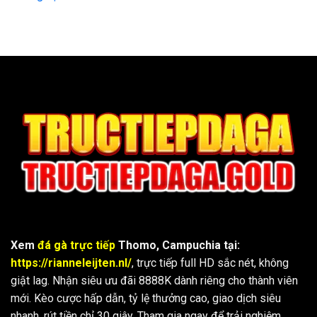
Xem
đá gà trực tiếp
Thomo, Campuchia tại:
https://rianneleijten.nl/
, trực tiếp full HD sắc nét, không
giật lag. Nhận siêu ưu đãi 8888K dành riêng cho thành viên
mới. Kèo cược hấp dẫn, tỷ lệ thưởng cao, giao dịch siêu
nhanh, rút tiền chỉ 30 giây. Tham gia ngay để trải nghiệm