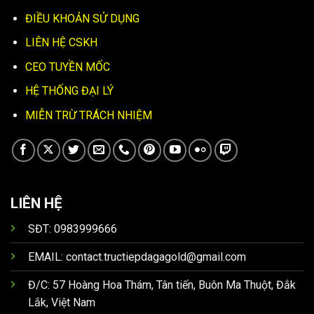
ĐIỀU KHOẢN SỬ DỤNG
LIÊN HỆ CSKH
CEO TUYỀN MỐC
HỆ THỐNG ĐẠI LÝ
MIỄN TRỪ TRÁCH NHIỆM
LIÊN HỆ
SĐT: 0983999666
EMAIL:
contact.tructiepdagagold@gmail.com
Đ/C: 57 Hoàng Hoa Thám, Tân tiến, Buôn Ma Thuột, Đắk
Lắk, Việt Nam