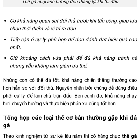
Thế gà chọi ảnh hưởng đến thắng lợi khi thi đấu
Có khả năng quan sát đối thủ trước khi tấn công, giúp lựa
chọn thời điểm và vị trí ra đòn.
Tiếp cận ở cự ly phù hợp để đòn đánh đạt hiệu quả cao
nhất.
Giữ khoảng cách vừa phải để đủ khả năng tránh né
nhưng vẫn không làm giảm ưu thế.
Những con có thế đá tốt, khả năng chiến thắng thường cao
hơn hẳn so với đối thủ. Nguyên nhân bởi chúng dễ dàng điều
phối cự ly để làm chủ trận đấu. Bên cạnh đó, khả năng chạy
hơi, chuyển hướng và thực hiện phản xạ cũng tốt hơn.
Tổng hợp các loại thế cơ bản thường gặp khi đá
gà
Theo kinh nghiệm từ sư kê lâu năm thì có hàng chục
thế gà