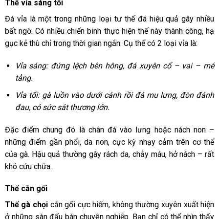
Thế vỉa sáng tối
Đá vỉa là một trong những loại tư thế đá hiệu quả gây nhiều
bất ngờ. Có nhiều chiến binh thực hiện thế này thành công, hạ
gục kẻ thù chỉ trong thời gian ngắn. Cụ thể có 2 loại vỉa là:
Vỉa sáng: đứng lệch bên hông, đá xuyên cổ – vai – mé
tảng.
Vỉa tối: gà luồn vào dưới cánh rồi đá mu lưng, đòn đánh
đau, có sức sát thương lớn.
Đặc điểm chung đó là chân đá vào lưng hoặc nách non –
những điểm gần phổi, da non, cực kỳ nhạy cảm trên cơ thể
của gà. Hậu quả thường gây rách da, chảy máu, hở nách – rất
khó cứu chữa.
Thế cắn gối
Thế gà chọi
cắn gối cực hiếm, không thường xuyên xuất hiện
ở những sàn đấu bán chuyên nghiệp. Bạn chỉ có thể nhìn thấy