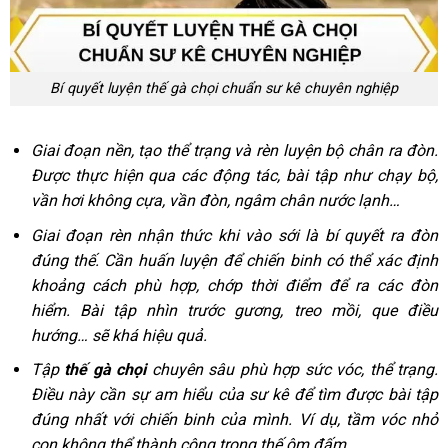
Bí quyết luyện thế gà chọi chuẩn sư kê chuyên nghiệp
Giai đoạn nền, tạo thể trạng và rèn luyện bộ chân ra đòn.
Được thực hiện qua các động tác, bài tập như chạy bộ,
vần hơi không cựa, vần đòn, ngâm chân nước lạnh…
Giai đoạn rèn nhận thức khi vào sới là bí quyết ra đòn
đúng thế. Cần huấn luyện để chiến binh có thể xác định
khoảng cách phù hợp, chớp thời điểm để ra các đòn
hiểm. Bài tập nhìn trước gương, treo mồi, que điều
hướng… sẽ khá hiệu quả.
Tập
thế gà chọi
chuyên sâu phù hợp sức vóc, thể trạng.
Điều này cần sự am hiểu của sư kê để tìm được bài tập
đúng nhất với chiến binh của mình. Ví dụ, tầm vóc nhỏ
con không thể thành công trong thế ôm đấm.