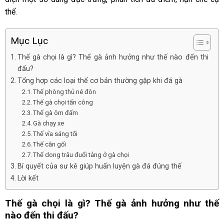
thể.
Mục Lục
Thế gà chọi là gì? Thế gà ảnh hưởng như thế nào đến thi
đấu?
Tổng hợp các loại thế cơ bản thường gặp khi đá gà
Thế phòng thủ né đòn
Thế gà chọi tấn công
Thế gà ôm đấm
Gà chạy xe
Thế vỉa sáng tối
Thế cắn gối
Thế dong trâu đuổi tảng ở gà chọi
Bí quyết của sư kê giúp huấn luyện gà đá đúng thế
Lời kết
Thế gà chọi là gì? Thế gà ảnh hưởng như thế
nào đến thi đấu?