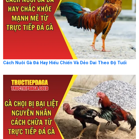
Cách Nuôi Gà Đá Hay Hiếu Chiến Và Dẻo Dai Theo Độ Tuổi