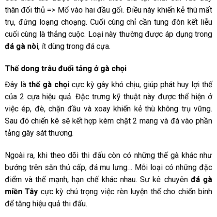
thân đối thủ => Mổ vào hai đầu gối. Điều này khiến kẻ thù mất
trụ, đứng loạng choạng. Cuối cùng chỉ cần tung đòn kết liễu
cuối cùng là thắng cuộc. Loại này thường được áp dụng trong
đá gà nòi
, ít dùng trong đá cựa.
Thế dong trâu đuổi tảng ở gà chọi
Đây là
thế gà chọi
cực kỳ gây khó chịu, giúp phát huy lợi thế
của 2 cựa hiệu quả. Đặc trưng kỹ thuật này được thể hiện ở
việc ép, đè, chặn đầu và xoay khiến kẻ thù không trụ vững.
Sau đó chiến kê sẽ kết hợp kèm chặt 2 mang và đá vào phần
tảng gây sát thương.
Ngoài ra, khi theo dõi thi đấu còn có những thế gà khác như
bướng trên săn thủ cấp, đá mu lưng… Mỗi loại có những đặc
điểm và thế mạnh, hạn chế khác nhau. Sư kê chuyên
đá gà
miền Tây
cực kỳ chú trọng việc rèn luyện thế cho chiến binh
để tăng hiệu quả thi đấu.