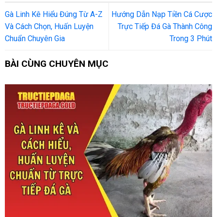
Gà Linh Kê Hiểu Đúng Từ A-Z
Hướng Dẫn Nạp Tiền Cá Cược
Và Cách Chọn, Huấn Luyện
Trực Tiếp Đá Gà Thành Công
Chuẩn Chuyên Gia
Trong 3 Phút
BÀI CÙNG CHUYÊN MỤC