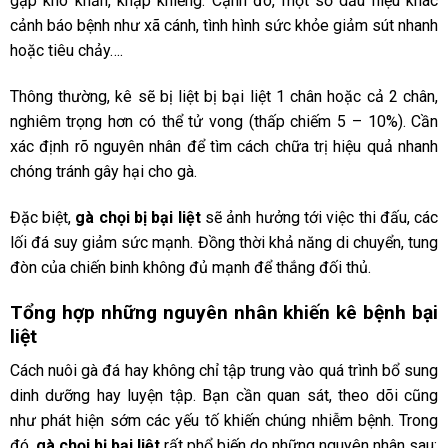
gặp khó khăn, khập khiễng. Cạnh đó, một số dấu hiệu khác
cảnh báo bệnh như xã cánh, tình hình sức khỏe giảm sút nhanh
hoặc tiêu chảy….
Thông thường, kê sẽ bị liệt bị bại liệt 1 chân hoặc cả 2 chân,
nghiêm trọng hơn có thể tử vong (thấp chiếm 5 – 10%). Cần
xác định rõ nguyên nhân để tìm cách chữa trị hiệu quả nhanh
chóng tránh gây hại cho gà.
Đặc biệt,
gà chọi bị bại liệt
sẽ ảnh hưởng tới việc thi đấu, các
lối đá suy giảm sức mạnh. Đồng thời khả năng di chuyển, tung
đòn của chiến binh không đủ mạnh để thắng đối thủ.
Tổng hợp những nguyên nhân khiến kê bệnh bại
liệt
Cách nuôi gà đá hay
không chỉ tập trung vào quá trình bổ sung
dinh dưỡng hay luyện tập. Bạn cần quan sát, theo dõi cũng
như phát hiện sớm các yếu tố khiến chúng nhiễm bệnh. Trong
đó,
gà chọi bị bại liệt
rất phổ biến do những nguyên nhân sau: