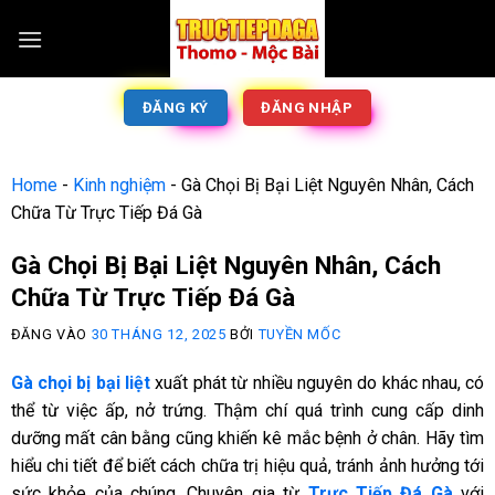
ĐĂNG KÝ
ĐĂNG NHẬP
Home
-
Kinh nghiệm
-
Gà Chọi Bị Bại Liệt Nguyên Nhân, Cách
Chữa Từ Trực Tiếp Đá Gà
Gà Chọi Bị Bại Liệt Nguyên Nhân, Cách
Chữa Từ Trực Tiếp Đá Gà
ĐĂNG VÀO
30 THÁNG 12, 2025
BỞI
TUYỀN MỐC
Gà chọi bị bại liệt
xuất phát từ nhiều nguyên do khác nhau, có
thể từ việc ấp, nở trứng. Thậm chí quá trình cung cấp dinh
dưỡng mất cân bằng cũng khiến kê mắc bệnh ở chân. Hãy tìm
hiểu chi tiết để biết cách chữa trị hiệu quả, tránh ảnh hưởng tới
sức khỏe của chúng. Chuyên gia từ
Trực Tiếp Đá Gà
với