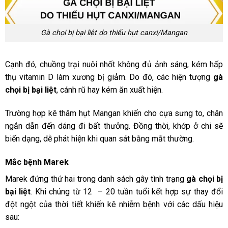
Gà chọi bị bại liệt do thiếu hụt canxi/Mangan
Cạnh đó, chuồng trại nuôi nhốt không đủ ảnh sáng, kém hấp
thụ vitamin D làm xương bị giảm. Do đó, các hiện tượng
gà
chọi bị bại liệt
, cánh rũ hay kém ăn xuất hiện.
Trường hợp kê thâm hụt Mangan khiến cho cựa sưng to, chân
ngắn dẫn đến dáng đi bất thưởng. Đồng thời, khớp ở chi sẽ
biến dạng, dễ phát hiện khi quan sát bằng mắt thường.
Mắc bệnh Marek
Marek đứng thứ hai trong danh sách gây tình trạng
gà chọi bị
bại liệt
. Khi chúng từ 12 – 20 tuần tuổi kết hợp sự thay đổi
đột ngột của thời tiết khiến kê nhiễm bệnh với các dấu hiệu
sau: