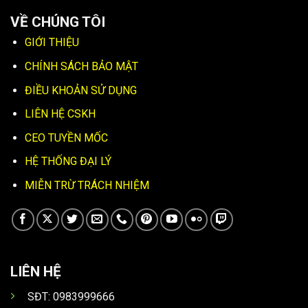
VỀ CHÚNG TÔI
GIỚI THIỆU
CHÍNH SÁCH BẢO MẬT
ĐIỀU KHOẢN SỬ DỤNG
LIÊN HỆ CSKH
CEO TUYỀN MỐC
HỆ THỐNG ĐẠI LÝ
MIỄN TRỪ TRÁCH NHIỆM
LIÊN HỆ
SĐT: 0983999666