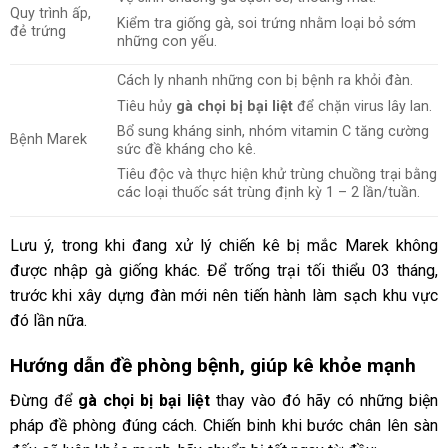
Quy trình ấp,
Kiểm tra giống gà, soi trứng nhằm loại bỏ sớm
đẻ trứng
những con yếu.
Cách ly nhanh những con bị bệnh ra khỏi đàn.
Tiêu hủy
gà chọi bị bại liệt
để chặn virus lây lan.
Bổ sung kháng sinh, nhóm vitamin C tăng cường
Bệnh Marek
sức đề kháng cho kê.
Tiêu độc và thực hiện khử trùng chuồng trại bằng
các loại thuốc sát trùng định kỳ 1 – 2 lần/tuần.
Lưu ý, trong khi đang xử lý chiến kê bị mắc Marek không
được nhập gà giống khác. Để trống trại tối thiểu 03 tháng,
trước khi xây dựng đàn mới nên tiến hành làm sạch khu vực
đó lần nữa.
Hướng dẫn đề phòng bệnh, giúp kê khỏe mạnh
Đừng để
gà chọi bị bại liệt
thay vào đó hãy có những biện
pháp đề phòng đúng cách. Chiến binh khi bước chân lên sàn