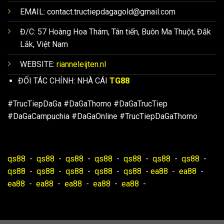
EMAIL:
contact.tructiepdagagold@gmail.com
Đ/C: 57 Hoàng Hoa Thám, Tân tiến, Buôn Ma Thuột, Đắk
Lắk, Việt Nam
WEBSITE:
rianneleijten.nl
ĐỐI TÁC CHÍNH: NHÀ CÁI
TG88
#TrucTiepDaGa #DaGaThomo #DaGaTrucTiep
#DaGaCampuchia #DaGaOnline #TrucTiepDaGaThomo
qs88
-
qs88
-
qs88
-
qs88
-
qs88
-
qs88
-
qs88
-
qs88
-
qs88
-
qs88
-
qs88
-
qs88
-
ea88
-
ea88
-
ea88
-
ea88
-
ea88
-
ea88
-
ea88
-