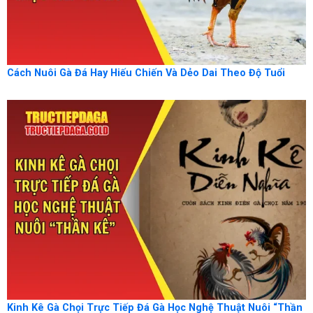
Cách Nuôi Gà Đá Hay Hiếu Chiến Và Dẻo Dai Theo Độ Tuổi
Kinh Kê Gà Chọi Trực Tiếp Đá Gà Học Nghệ Thuật Nuôi “Thần