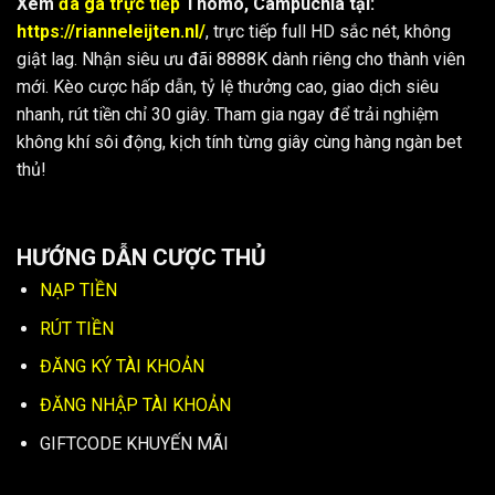
Xem
đá gà trực tiếp
Thomo, Campuchia tại:
https://rianneleijten.nl/
, trực tiếp full HD sắc nét, không
giật lag. Nhận siêu ưu đãi 8888K dành riêng cho thành viên
mới. Kèo cược hấp dẫn, tỷ lệ thưởng cao, giao dịch siêu
nhanh, rút tiền chỉ 30 giây. Tham gia ngay để trải nghiệm
không khí sôi động, kịch tính từng giây cùng hàng ngàn bet
thủ!
HƯỚNG DẪN CƯỢC THỦ
NẠP TIỀN
RÚT TIỀN
ĐĂNG KÝ TÀI KHOẢN
ĐĂNG NHẬP TÀI KHOẢN
GIFTCODE KHUYẾN MÃI