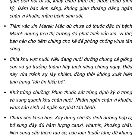
quét dọn nơi đi lại, khay chứa thức ăn, nước uống định
kỳ. Đảm bảo ánh sáng, không gian thoáng đãng ngăn
chặn vi khuẩn, mầm bệnh sinh sôi.
Tiêm vắc xin Marek: Mặc dù chưa có thuốc đặc trị bệnh
Marek nhưng trên thị trường đã phát triển vắc xin. Vì thế,
bạn nên cho tiêm chủng cho kê để phòng chống virus tấn
công.
Chia khu vực nuôi: Nếu đang nuôi dưỡng chung cả giống
con và gà trưởng thành hãy tách riêng chúng ngay. Điều
này vừa tránh sự lây nhiễm, đồng thời không xuất hiện
tình trạng “lớn ăn hiếp bé”.
Khử trùng chuồng: Phun thuốc sát trùng định kỳ ở trong
và xung quanh khu chăn nuôi. Nhằm ngăn chặn vi khuẩn,
virus sản sinh và ngăn sự phát tán bệnh.
Chăm sóc khoa học: Xây dựng chế độ dinh dưỡng hợp lý,
bổ sung đầy đủ hàm lượng canxi, vitamin, khoáng chất.
Nên cung cấp thêm rau củ, các loại thuốc tăng đề kháng