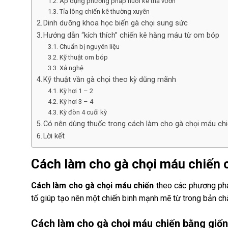
Áp dụng phương pháp nuôi kê thả vườn
Tỉa lông chiến kê thường xuyên
Dinh dưỡng khoa học biến gà chọi sung sức
Hướng dẫn “kích thích” chiến kê hăng máu từ om bóp
Chuẩn bị nguyên liệu
Kỹ thuật om bóp
Xả nghệ
Kỹ thuật vần gà chọi theo kỳ dũng mãnh
Kỳ hơi 1 – 2
Kỳ hơi 3 – 4
Kỳ đòn 4 cuối kỳ
Có nên dùng thuốc trong cách làm cho gà chọi máu ch
Lời kết
Cách làm cho gà chọi máu chiến 
Cách làm cho gà chọi máu chiến
theo các phương phá
tố giúp tạo nên một chiến binh mạnh mẽ từ trong bản ch
Cách làm cho gà chọi máu chiến bằng giố