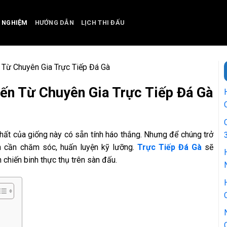
H NGHIỆM
HƯỚNG DẪN
LỊCH THI ĐẤU
Từ Chuyên Gia Trực Tiếp Đá Gà
ến Từ Chuyên Gia Trực Tiếp Đá Gà
ất của giống này có sẵn tính háo thắng. Nhưng để chúng trở
ạn cần chăm sóc, huấn luyện kỹ lưỡng.
Trực Tiếp Đá Gà
sẽ
chiến binh thực thụ trên sàn đấu.