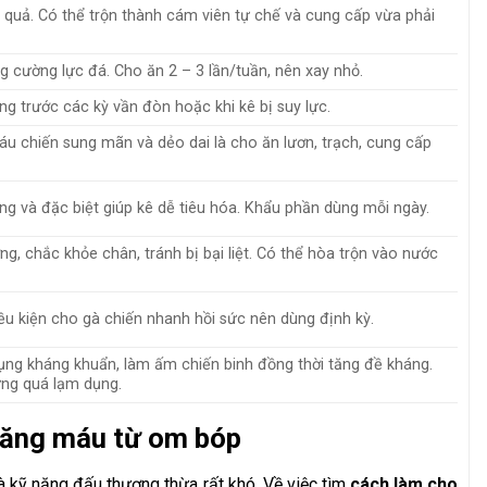
 quả. Có thể trộn thành cám viên tự chế và cung cấp vừa phải
ng cường lực đá. Cho ăn 2 – 3 lần/tuần, nên xay nhỏ.
 trước các kỳ vần đòn hoặc khi kê bị suy lực.
u chiến sung mãn và dẻo dai là cho ăn lươn, trạch, cung cấp
ng và đặc biệt giúp kê dễ tiêu hóa. Khẩu phần dùng mỗi ngày.
g, chắc khỏe chân, tránh bị bại liệt. Có thể hòa trộn vào nước
ều kiện cho gà chiến nhanh hồi sức nên dùng định kỳ.
ụng kháng khuẩn, làm ấm chiến binh đồng thời tăng đề kháng.
ừng quá lạm dụng.
 hăng máu từ om bóp
à kỹ năng đấu thượng thừa rất khó. Về việc tìm
cách làm cho