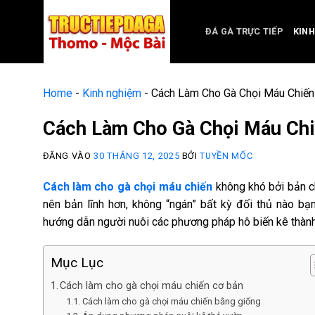
ĐÁ GÀ TRỰC TIẾP
KIN
Home
-
Kinh nghiệm
-
Cách Làm Cho Gà Chọi Máu Chiến 
Cách Làm Cho Gà Chọi Máu Chi
ĐĂNG VÀO
30 THÁNG 12, 2025
BỞI
TUYỀN MỐC
Cách làm cho gà chọi máu chiến
không khó bởi bản ch
nên bản lĩnh hơn, không “ngán” bất kỳ đối thủ nào b
hướng dẫn người nuôi các phương pháp hô biến kê thành 
Mục Lục
Cách làm cho gà chọi máu chiến cơ bản
Cách làm cho gà chọi máu chiến bằng giống