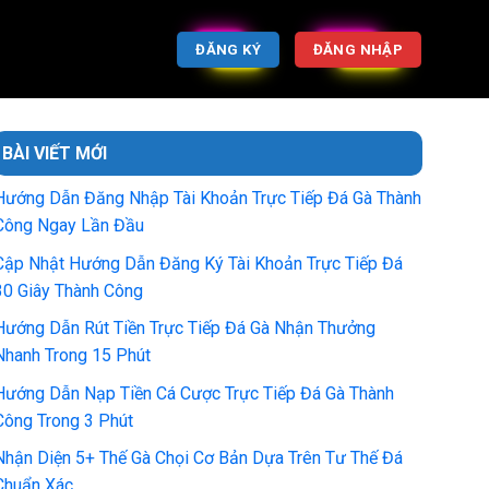
ĐĂNG KÝ
ĐĂNG NHẬP
BÀI VIẾT MỚI
Hướng Dẫn Đăng Nhập Tài Khoản Trực Tiếp Đá Gà Thành
Công Ngay Lần Đầu
Cập Nhật Hướng Dẫn Đăng Ký Tài Khoản Trực Tiếp Đá
30 Giây Thành Công
Hướng Dẫn Rút Tiền Trực Tiếp Đá Gà Nhận Thưởng
Nhanh Trong 15 Phút
Hướng Dẫn Nạp Tiền Cá Cược Trực Tiếp Đá Gà Thành
Công Trong 3 Phút
Nhận Diện 5+ Thế Gà Chọi Cơ Bản Dựa Trên Tư Thế Đá
Chuẩn Xác