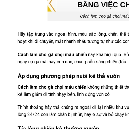
Cách làm cho gà chọi máu 
Hãy tập trung vào ngoại hình, màu sắc lông, chân, thể 
hoạt khi di chuyển, mắt nhanh nhảu tương tự như các co
Cách làm cho gà chọi máu chiến
này khá hiệu quả. Bở
ngay cả gà mái hay con non, chúng sẵn sàng chiến đấu.
Áp dụng phương pháp nuôi kê thả vườn
Cách làm cho gà chọi máu chiến
không những thiết th
kê làm giảm đi tính nhạy bén, linh động vốn có.
Thỉnh thoảng hãy thả chúng ra ngoài đi lại nhiều khu 
lòng 24/24 còn làm chân bị nhũn, hay e sợ và bỏ chạy kh
Tỉa lông chiến kê thường xuyên