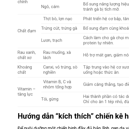
chính
Bổ sung năng lượng hiệu
Ngô, cám
tránh gà bị tích mỡ.
Thịt bò, lợn nạc
Phát triển hệ cơ bắp, tă
Trứng cút, trứng gà
Bổ sung đạm cùng khoáng
Chất đạm
Cách làm cho gà chọi má
Lươn, trạch
protein tự nhiên.
Rau xanh,
Rau muống, xà
Hỗ trợ mát gan, giảm nó
chất xơ
lách
Khoáng
Canxi, vỏ trứng, sò
Tập trung vào hệ cơ xươn
chất
nghiền
uống hoặc thức ăn.
Vitamin B, C và
Giảm căng thẳng, tạo đi
nhóm tổng hợp
Vitamin –
tăng lực
Hai thành phần có tác d
Tỏi, gừng
Chỉ cho ăn 1 tép nhỏ, đ
Hướng dẫn “kích thích” chiến kê
Để nuôi dưỡng một chiến binh đầy đủ bản lĩnh, gan dạ v