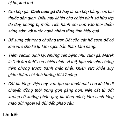
bị ho, khó thở.
Om bóp gà:
Cách nuôi gà đá hay
là om bóp bằng các bài
thuốc dân gian. Điều này khiến cho chiến binh sở hữu lớp
da dày, không bị mốc. Tiến hành om bóp vào thời điểm
sáng sớm với nước nghệ nhằm tăng tính hiệu quả.
Bổ sung cát trong chuồng trại: Đặt cồn cát hố sạch để có
khu vực cho kê tự làm sạch bản thân, tắm nắng.
Tiêm vacxin định kỳ: Những căn bệnh như cúm gà, Marek
là “nỗi ám ảnh” của chiến binh. Vì thế, bạn cần cho chúng
tiêm phòng trước tránh mắc phải, khiến sức khỏe suy
giảm thậm chí ảnh hưởng tới kỹ năng.
Cắt tỉa lông: Việc này vừa tạo sự thoải mái cho kê khi di
chuyển đồng thời trong gọn gàng hơn. Nên cắt từ đốt
xương cổ xuống phần gáy, tỉa lông nách, làm sạch lông
mao đùi ngoài và đùi đến phao câu.
Lời kết