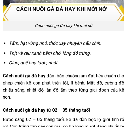
Cách nuôi gà đá hay khi mới nở
Tấm, hạt vừng nhỏ, thóc xay nhuyễn nấu chín.
Thịt và rau xanh băm nhỏ, lòng đỏ trứng.
Giun, quế hay lươn, nhái.
Cách nuôi gà đá hay
đảm bảo chuồng úm đạt tiêu chuẩn cho
phép chiến kê con phát triển tốt, ít bệnh. Mật độ, cường độ
chiếu sáng, nhiệt độ lẫn độ ẩm theo từng giai đoạn của kê
non.
Cách nuôi gà đá hay từ 02 – 05 tháng tuổi
Bước sang 02 – 05 tháng tuổi, kê đá dần bộc lộ giới tính rõ
rệt. Con trống tập gáy còn mái có bộ lông mượt đang chuẩn bị