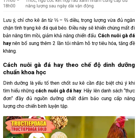
17h00 –
Thóc, ngũ cốc kết hợp rau xanh nhằm cung cấp đủ
18h00
năng lượng sau ngày dài vận động.
Lưu ý, chỉ cho kê ăn từ ⅓ – ⅔ diều, trọng lượng vừa đủ ngăn
chặn tình trạng kê đá quá béo. Điều này sẽ khiến chúng mất đi
bản năng tìm mồi, giảm khả năng chiến đấu.
Cách nuôi gà đá
hay
nên bổ sung thêm 2 lần tỏi nhằm hỗ trợ tiêu hóa, tăng đề
kháng.
Cách nuôi gà đá hay theo chế độ dinh dưỡng
chuẩn khoa học
Dinh dưỡng là yếu tố then chốt sư kê cần đặc biệt chú ý khi
tìm hiểu những
cách nuôi gà đá hay
. Hãy lên danh sách “thực
đơn” đầy đủ nguồn dưỡng chất đảm bảo cung cấp năng
lượng cho chiến binh luyện tập.