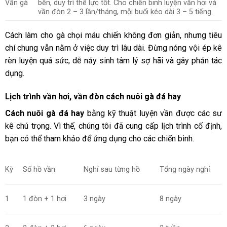
Vần gà
bền, duy trì thể lực tốt. Cho chiến binh luyện vần hơi và
vần đòn 2 – 3 lần/tháng, mỗi buổi kéo dài 3 – 5 tiếng.
Cách làm cho gà chọi máu chiến
không đơn giản, nhưng tiêu
chí chung vẫn nằm ở việc duy trì lâu dài. Đừng nóng vội ép kê
rèn luyện quá sức, dễ nảy sinh tâm lý sợ hãi và gây phản tác
dụng.
Lịch trình vần hơi, vần đòn cách nuôi gà đá hay
Cách nuôi gà đá hay
bằng kỹ thuật luyện vần được các sư
kê chú trọng. Vì thế, chúng tôi đã cung cấp lịch trình cố định,
bạn có thể tham khảo để ứng dụng cho các chiến binh.
Kỳ
Số hồ vần
Nghỉ sau từng hồ
Tổng ngày nghỉ
1
1 đòn + 1 hơi
3 ngày
8 ngày