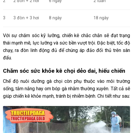
2
2 đòn + 2 hơi
6 ngày
2 tuần
3
3 đòn + 3 hơi
8 ngày
18 ngày
Với sự chăm sóc kỹ lưỡng, chiến kê chắc chắn sẽ đạt trạng
thái mạnh mẽ, lực lưỡng và sức bền vượt trội. Đặc biệt, tốc độ
chạy, ra đòn linh động đủ để chúng áp đảo đối thủ trên sân
đấu.
Chăm sóc sức khỏe kê chọi dẻo dai, hiếu chiến
Chế độ nuôi dưỡng gà chọi còn phụ thuộc vào môi trường
sống, tắm nắng hay om bóp gà nhằm thường xuyên. Tất cả sẽ
giúp chiến kê khỏe mạnh, tránh bị nhiễm bệnh. Chi tiết như sau: