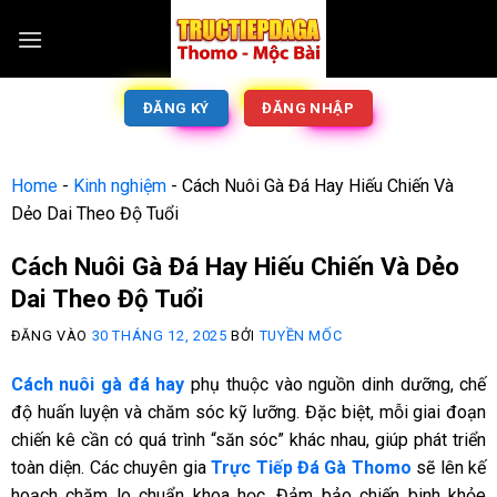
ĐĂNG KÝ
ĐĂNG NHẬP
Home
-
Kinh nghiệm
-
Cách Nuôi Gà Đá Hay Hiếu Chiến Và
Dẻo Dai Theo Độ Tuổi
Cách Nuôi Gà Đá Hay Hiếu Chiến Và Dẻo
Dai Theo Độ Tuổi
ĐĂNG VÀO
30 THÁNG 12, 2025
BỞI
TUYỀN MỐC
Cách nuôi gà đá hay
phụ thuộc vào nguồn dinh dưỡng, chế
độ huấn luyện và chăm sóc kỹ lưỡng. Đặc biệt, mỗi giai đoạn
chiến kê cần có quá trình “săn sóc” khác nhau, giúp phát triển
toàn diện. Các chuyên gia
Trực Tiếp Đá Gà Thomo
sẽ lên kế
hoạch chăm lo chuẩn khoa học. Đảm bảo chiến binh khỏe