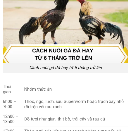
Cách nuôi gà đá hay từ 6 tháng trở lên
Thời
Nhóm thức ăn
gian
6h00 –
Thóc, ngô, lươn, sâu Superworm hoặc trạch xay nhỏ
7h00
rồi trộn với rau xanh.
12h00 –
Đồ tươi như giun, thịt bò, trái cây và rau củ
13h00