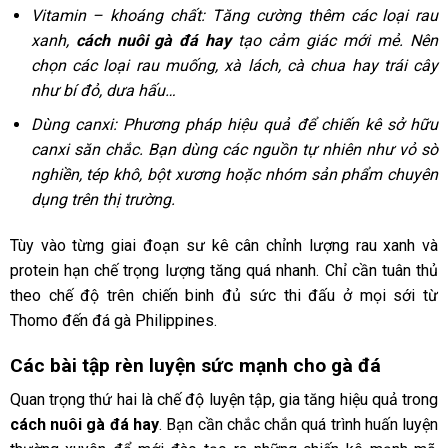
Vitamin – khoáng chất: Tăng cường thêm các loại rau
xanh,
cách nuôi gà đá hay
tạo cảm giác mới mẻ. Nên
chọn các loại rau muống, xà lách, cà chua hay trái cây
như bí đỏ, dưa hấu…
Dùng canxi: Phương pháp hiệu quả để chiến kê sở hữu
canxi săn chắc. Bạn dùng các nguồn tự nhiên như vỏ sò
nghiền, tép khô, bột xương hoặc nhóm sản phẩm chuyên
dụng trên thị trường.
Tùy vào từng giai đoạn sư kê cân chỉnh lượng rau xanh và
protein hạn chế trọng lượng tăng quá nhanh. Chỉ cần tuân thủ
theo chế độ trên chiến binh đủ sức thi đấu ở mọi sới từ
Thomo đến
đá gà Philippines.
Các bài tập rèn luyện sức mạnh cho gà đá
Quan trọng thứ hai là chế độ luyện tập, gia tăng hiệu quả trong
cách nuôi gà đá hay
. Bạn cần chắc chắn quá trình huấn luyện