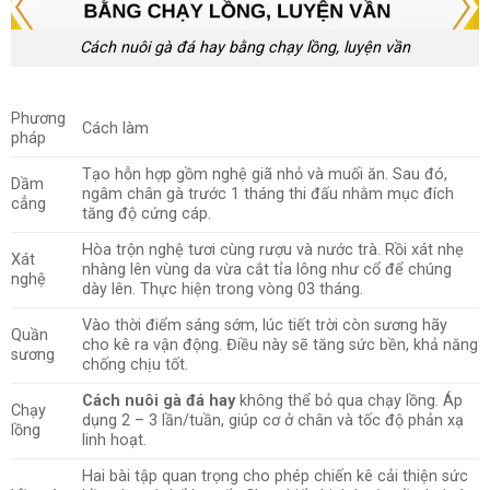
Cách nuôi gà đá hay bằng chạy lồng, luyện vần
Phương
Cách làm
pháp
Tạo hỗn hợp gồm nghệ giã nhỏ và muối ăn. Sau đó,
Dầm
ngâm chân gà trước 1 tháng thi đấu nhằm mục đích
cẳng
tăng độ cứng cáp.
Hòa trộn nghệ tươi cùng rượu và nước trà. Rồi xát nhẹ
Xát
nhàng lên vùng da vừa cắt tỉa lông như cổ để chúng
nghệ
dày lên. Thực hiện trong vòng 03 tháng.
Vào thời điểm sáng sớm, lúc tiết trời còn sương hãy
Quần
cho kê ra vận động. Điều này sẽ tăng sức bền, khả năng
sương
chống chịu tốt.
Cách nuôi gà đá hay
không thể bỏ qua chạy lồng. Áp
Chạy
dụng 2 – 3 lần/tuần, giúp cơ ở chân và tốc độ phản xạ
lồng
linh hoạt.
Hai bài tập quan trọng cho phép chiến kê cải thiện sức