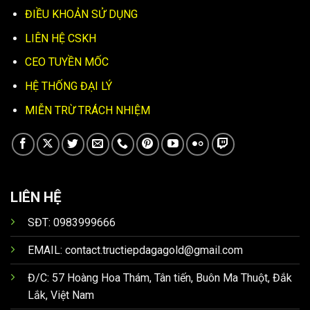
ĐIỀU KHOẢN SỬ DỤNG
LIÊN HỆ CSKH
CEO TUYỀN MỐC
HỆ THỐNG ĐẠI LÝ
MIỄN TRỪ TRÁCH NHIỆM
LIÊN HỆ
SĐT: 0983999666
EMAIL:
contact.tructiepdagagold@gmail.com
Đ/C: 57 Hoàng Hoa Thám, Tân tiến, Buôn Ma Thuột, Đắk
Lắk, Việt Nam