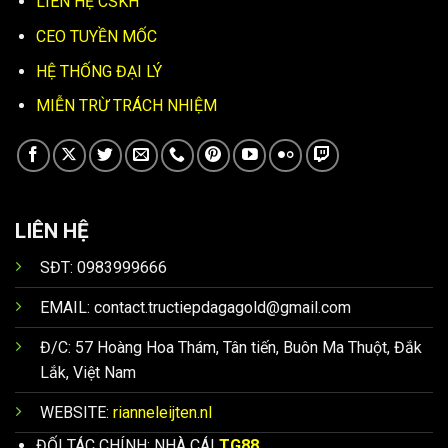
LIÊN HỆ CSKH
CEO TUYỀN MỐC
HỆ THỐNG ĐẠI LÝ
MIỄN TRỪ TRÁCH NHIỆM
LIÊN HỆ
SĐT: 0983999666
EMAIL:
contact.tructiepdagagold@gmail.com
Đ/C: 57 Hoàng Hoa Thám, Tân tiến, Buôn Ma Thuột, Đắk
Lắk, Việt Nam
WEBSITE:
rianneleijten.nl
ĐỐI TÁC CHÍNH: NHÀ CÁI
TG88