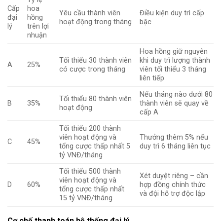
Cấp
hoa
Yêu cầu thành viên
Điều kiện duy trì cấp
đại
hồng
hoạt động trong tháng
bậc
lý
trên lợi
nhuận
Hoa hồng giữ nguyên
Tối thiểu 30 thành viên
khi duy trì lượng thành
A
25%
có cược trong tháng
viên tối thiểu 3 tháng
liên tiếp
Nếu tháng nào dưới 80
Tối thiểu 80 thành viên
B
35%
thành viên sẽ quay về
hoạt động
cấp A
Tối thiểu 200 thành
viên hoạt động và
Thưởng thêm 5% nếu
C
45%
tổng cược thấp nhất 5
duy trì 6 tháng liên tục
tỷ VNĐ/tháng
Tối thiểu 500 thành
Xét duyệt riêng – cần
viên hoạt động và
D
60%
hợp đồng chính thức
tổng cược thấp nhất
và đội hỗ trợ độc lập
15 tỷ VNĐ/tháng
Cơ chế thanh toán hệ thống đại lý