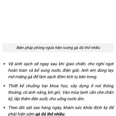
Biện pháp phòng ngừa hiện tượng gà đá thở nhiều
Vệ sinh sạch sẽ ngay sau khi giao chiến, cho nghỉ ngơi
hoàn toàn và bổ sung nước, điện giải. Anh em dùng tay
mở miệng gà để làm sạch đờm tích tụ bên trong.
Thiết kế chuồng trại khoa học, xây dựng ở nơi thông
thoáng, có ánh nắng, kín gió. Vào mùa lạnh cần che chắn
kỹ, lắp thêm đèn sưởi, cho uống nước ấm.
Theo dõi sát sao hàng ngày, khám sức khỏe định kỳ để
phát hiện sớm
gà đá thở nhiều
.