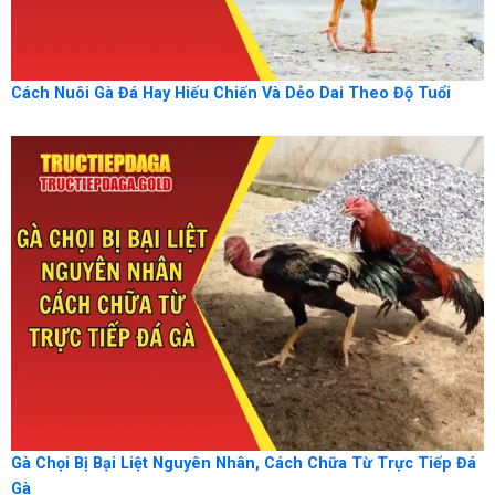
Cách Nuôi Gà Đá Hay Hiếu Chiến Và Dẻo Dai Theo Độ Tuổi
Gà Chọi Bị Bại Liệt Nguyên Nhân, Cách Chữa Từ Trực Tiếp Đá
Gà