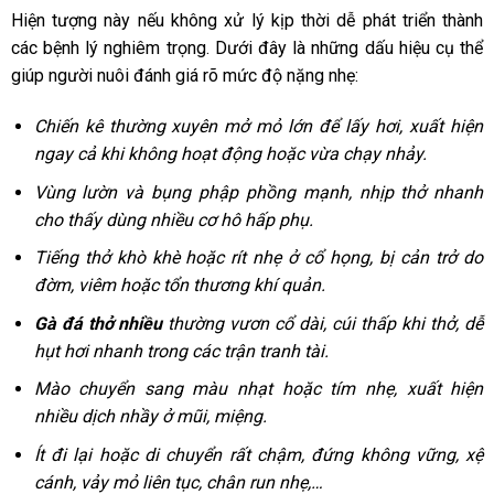
Hiện tượng này nếu không xử lý kịp thời dễ phát triển thành
các bệnh lý nghiêm trọng. Dưới đây là những dấu hiệu cụ thể
giúp người nuôi đánh giá rõ mức độ nặng nhẹ:
Chiến kê thường xuyên mở mỏ lớn để lấy hơi, xuất hiện
ngay cả khi không hoạt động hoặc vừa chạy nhảy.
Vùng lườn và bụng phập phồng mạnh, nhịp thở nhanh
cho thấy dùng nhiều cơ hô hấp phụ.
Tiếng thở khò khè hoặc rít nhẹ ở cổ họng, bị cản trở do
đờm, viêm hoặc tổn thương khí quản.
Gà đá thở nhiều
thường vươn cổ dài, cúi thấp khi thở, dễ
hụt hơi nhanh trong các trận tranh tài.
Mào chuyển sang màu nhạt hoặc tím nhẹ, xuất hiện
nhiều dịch nhầy ở mũi, miệng.
Ít đi lại hoặc di chuyển rất chậm, đứng không vững, xệ
cánh, vảy mỏ liên tục, chân run nhẹ,…