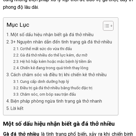
phong độ lâu dài.
Mục Lục
Một số dấu hiệu nhận biết gà đá thở nhiều
3+ Nguyên nhân dẫn đến tình trạng gà đá thở nhiều
Cơ thể mất sức do vừa thi đấu
Gà đá thở nhiều do thể lực kém, dư mỡ
Hệ hô hấp kém hoặc mắc bệnh lý tiềm ẩn
Chiến kê đang trong quá trình thay lông
Cách chăm sóc và điều trị khi chiến kê thở nhiều
Cung cấp dinh dưỡng hợp lý
Điều trị gà đá thở nhiều bằng thuốc đặc trị
Chăm sóc, om bóp sau trận đấu
Biện pháp phòng ngừa tình trạng gà thở nhanh
Lời kết
Một số dấu hiệu nhận biết gà đá thở nhiều
Gà đá thở nhiều
là tình trạng phổ biến, xảy ra khi chiến binh