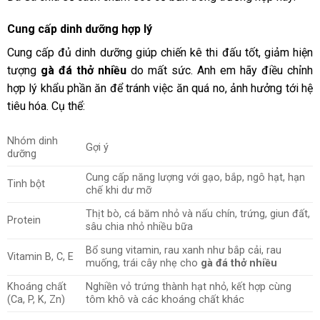
Cung cấp dinh dưỡng hợp lý
Cung cấp đủ dinh dưỡng giúp chiến kê thi đấu tốt, giảm hiện
tượng
gà đá thở nhiều
do mất sức. Anh em hãy điều chỉnh
hợp lý khẩu phần ăn để tránh việc ăn quá no, ảnh hưởng tới hệ
tiêu hóa. Cụ thể:
Nhóm dinh
Gợi ý
dưỡng
Cung cấp năng lượng với gạo, bắp, ngô hạt, hạn
Tinh bột
chế khi dư mỡ
Thịt bò, cá băm nhỏ và nấu chín, trứng, giun đất,
Protein
sâu chia nhỏ nhiều bữa
Bổ sung vitamin, rau xanh như bắp cải, rau
Vitamin B, C, E
muống, trái cây nhẹ cho
gà đá thở nhiều
Khoáng chất
Nghiền vỏ trứng thành hạt nhỏ, kết hợp cùng
(Ca, P, K, Zn)
tôm khô và các khoáng chất khác