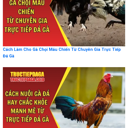
Cách Làm Cho Gà Chọi Máu Chiến Từ Chuyên Gia Trực Tiếp
Đá Gà