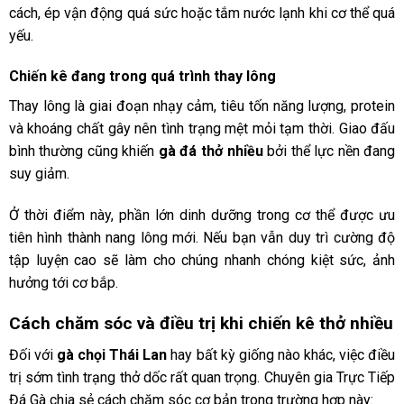
cách, ép vận động quá sức hoặc tắm nước lạnh khi cơ thể quá
yếu.
Chiến kê đang trong quá trình thay lông
Thay lông là giai đoạn nhạy cảm, tiêu tốn năng lượng, protein
và khoáng chất gây nên tình trạng mệt mỏi tạm thời. Giao đấu
bình thường cũng khiến
gà đá thở nhiều
bởi thể lực nền đang
suy giảm.
Ở thời điểm này, phần lớn dinh dưỡng trong cơ thể được ưu
tiên hình thành nang lông mới. Nếu bạn vẫn duy trì cường độ
tập luyện cao sẽ làm cho chúng nhanh chóng kiệt sức, ảnh
hưởng tới cơ bắp.
Cách chăm sóc và điều trị khi chiến kê thở nhiều
Đối với
gà chọi Thái Lan
hay bất kỳ giống nào khác, việc điều
trị sớm tình trạng thở dốc rất quan trọng. Chuyên gia Trực Tiếp
Đá Gà chia sẻ cách chăm sóc cơ bản trong trường hợp này: