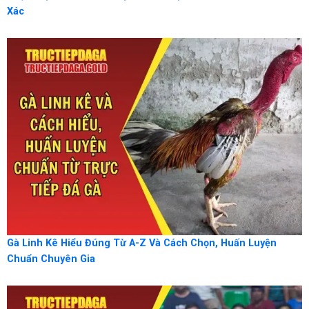
Xác
Gà Linh Kê Hiểu Đúng Từ A-Z Và Cách Chọn, Huấn Luyện
Chuẩn Chuyên Gia