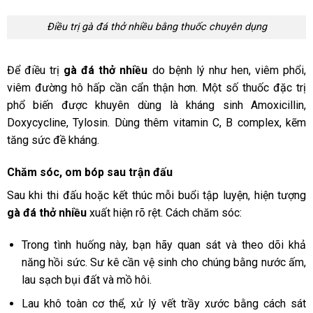
Điều trị gà đá thở nhiều bằng thuốc chuyên dụng
Để điều trị
gà đá thở nhiều
do bệnh lý như hen, viêm phổi,
viêm đường hô hấp cần cẩn thận hơn. Một số thuốc đặc trị
phổ biến được khuyên dùng là kháng sinh Amoxicillin,
Doxycycline, Tylosin. Dùng thêm vitamin C, B complex, kẽm
tăng sức đề kháng.
Chăm sóc, om bóp sau trận đấu
Sau khi thi đấu hoặc kết thúc mỗi buổi tập luyện, hiện tượng
gà đá thở nhiều
xuất hiện rõ rệt. Cách chăm sóc:
Trong tình huống này, bạn hãy quan sát và theo dõi khả
năng hồi sức. Sư kê cần vệ sinh cho chúng bằng nước ấm,
lau sạch bụi đất và mồ hôi.
Lau khô toàn cơ thể, xử lý vết trầy xước bằng cách sát