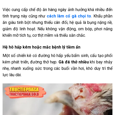
Việc cung cấp chế độ ăn hàng ngày ảnh hưởng khá nhiều đến
tình trạng này cũng như
cách làm cổ gà chọi to
. Khẩu phần
ăn giàu tinh bột nhưng thiếu cân đối, hệ quả là bụng nặng nề,
giảm độ linh hoạt. Nếu không vận động, om bóp, phơi nắng
khiến mỡ tích tụ, cơ thịt mềm và thiếu săn chắc.
Hệ hô hấp kém hoặc mắc bệnh lý tiềm ẩn
Một số chiến kê có đường hô hấp yếu bẩm sinh, cấu tạo phổi
kém phát triển, đường thở hẹp.
Gà đá thở nhiều
khi bay nhảy
nhẹ, nhanh xuống sức trong các buổi vần hơi, khó duy trì thể
lực lâu dài.