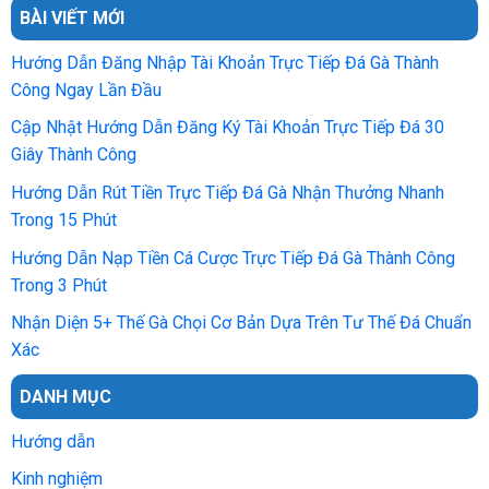
BÀI VIẾT MỚI
Hướng Dẫn Đăng Nhập Tài Khoản Trực Tiếp Đá Gà Thành
Công Ngay Lần Đầu
Cập Nhật Hướng Dẫn Đăng Ký Tài Khoản Trực Tiếp Đá 30
Giây Thành Công
Hướng Dẫn Rút Tiền Trực Tiếp Đá Gà Nhận Thưởng Nhanh
Trong 15 Phút
Hướng Dẫn Nạp Tiền Cá Cược Trực Tiếp Đá Gà Thành Công
Trong 3 Phút
Nhận Diện 5+ Thế Gà Chọi Cơ Bản Dựa Trên Tư Thế Đá Chuẩn
Xác
DANH MỤC
Hướng dẫn
Kinh nghiệm