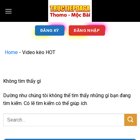
ĐĂNG KÝ
ĐĂNG NHẬP
Home
-
Video kèo HOT
Không tìm thấy gì
Dường như chúng tôi không thể tìm thấy những gì bạn đang
tìm kiếm. Có lẽ tìm kiếm có thể giúp ích.